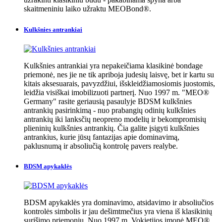
skaitmeniniu laiko užraktu MEOBond®.
Kulkšnies antrankiai
Kulkšnies antrankiai yra nepakeičiama klasikinė bondage
priemonė, nes jie ne tik apriboja judesių laisvę, bet ir kartu su
kitais aksesuarais, pavyzdžiui, išskleidžiamosiomis juostomis,
leidžia visiškai imobilizuoti partnerį. Nuo 1997 m. "MEO®
Germany" rasite geriausią pasaulyje BDSM kulkšnies
antrankių pasirinkimą - nuo prabangių odinių kulkšnies
antrankių iki lanksčių neopreno modelių ir bekompromisių
plieninių kulkšnies antrankių. Čia galite įsigyti kulkšnies
antrankius, kurie jūsų fantazijas apie dominavimą,
paklusnumą ir absoliučią kontrolę pavers realybe.
BDSM apykaklės
BDSM apykaklės yra dominavimo, atsidavimo ir absoliučios
kontrolės simbolis ir jau dešimtmečius yra viena iš klasikinių
surišimo priemonių. Nuo 1997 m. Vokietijos įmonė MEO®