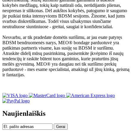
kokybės medžiagų, tokių kaip natūrali oda, nerūdijantis plienas,
neoprenas ir silikonas. Dėl aukštos kokybės, patogumo ir saugumo
jie puikiai tinka intensyvioms BDSM sesijoms. Žinome, kad jums
svarbus diskretiškumas. Todėl visus užsakymus siunčiame
neutraliuose siuntiniuose - greitai, saugiai ir konfidencialiai.
Nesvarbu, ar tik pradedate domėtis surišimu, ar jau esate patyręs
BDSM bendruomenės narys, MEO® bondage parduotuvė yra
patikimas partneris visame, kas susiję su BDSM ir surišimu.
Atraskite didelį mūsų pasirinkimą, pasisemkite įkvėpimo iš naujų
tendencijų ir raskite būtent tuos gaminius, kurie praturtins jūsų
meilės gyvenimą. MEO® yra daugiau nei tik surišimo prekių
parduotuvė - mes esame specialistai, atsakingi už jūsų kinką, geismą
ir fantazijas.
Naujienlaiškis
Gerai