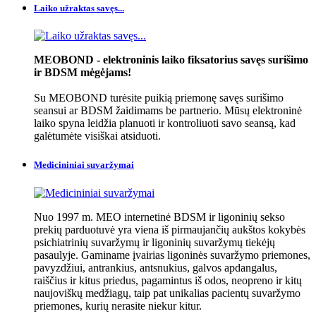
Laiko užraktas savęs...
MEOBOND - elektroninis laiko fiksatorius savęs surišimo
ir BDSM mėgėjams!
Su MEOBOND turėsite puikią priemonę savęs surišimo
seansui ar BDSM žaidimams be partnerio. Mūsų elektroninė
laiko spyna leidžia planuoti ir kontroliuoti savo seansą, kad
galėtumėte visiškai atsiduoti.
Medicininiai suvaržymai
Nuo 1997 m. MEO internetinė BDSM ir ligoninių sekso
prekių parduotuvė yra viena iš pirmaujančių aukštos kokybės
psichiatrinių suvaržymų ir ligoninių suvaržymų tiekėjų
pasaulyje. Gaminame įvairias ligoninės suvaržymo priemones,
pavyzdžiui, antrankius, antsnukius, galvos apdangalus,
raiščius ir kitus priedus, pagamintus iš odos, neopreno ir kitų
naujoviškų medžiagų, taip pat unikalias pacientų suvaržymo
priemones, kurių nerasite niekur kitur.