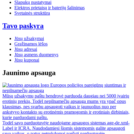
Slapukų nustatymai
Elektros prietaisų ir baterijų šalinimas
Svetainės struktūra
Tavo paskyra
Jūsų užsakymai
Grąžinamos lėšos
Jūsų adresai
Jūsų asmens duomenys
Jūsų kuponai
Jaunimo apsauga
Europos policijos pareigūnų siuntimas ir
nepilnamečių apsauga
Mūsų užsakymų paštu bendrovė parduoda daugiau nei 5000 įvairių
erotinių prekių. Todėl nepilnamečių apsauga mums yra ypač opus
klausimas, nes svarbu apsaugoti vaikus ir jaunuolius nuo per
ankstyvo kontakto su erotinėmis pramogomis ir erotiniais dirbiniais,
kurie parduodami paštu.
Todėl savo parduotuvėje naudojame apsaugos sistemas age-de.xml-
Label ir ICRA. Naudodamiesi šiomis sistemomis galite apsaugoti
savo vaikus, o patys netrukdomai naršyti parduotuvėje.