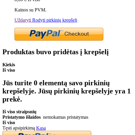
Kainos su PVM.
Uždaryti
Rodyti pirkinių krepšelį
Produktas buvo pridėtas į krepšelį
Kiekis
Iš viso
Jūs turite
0
elementą savo pirkinių
krepšelyje.
Jūsų pirkinių krepšelyje yra 1
prekė.
Iš viso straipsnių
Pristatymo išlaidos
nemokamas pristatymas
Iš viso
Tęsti apsipirkimą
Kasa