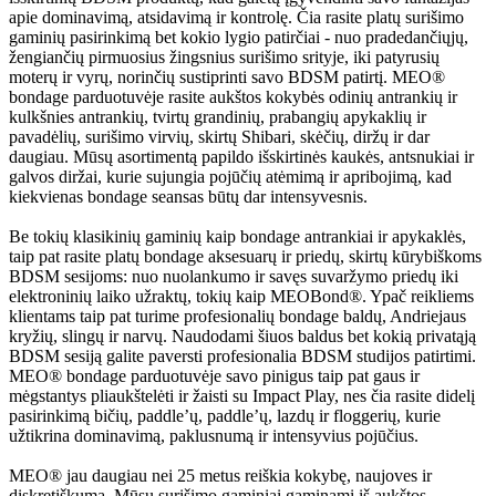
apie dominavimą, atsidavimą ir kontrolę. Čia rasite platų surišimo
gaminių pasirinkimą bet kokio lygio patirčiai - nuo pradedančiųjų,
žengiančių pirmuosius žingsnius surišimo srityje, iki patyrusių
moterų ir vyrų, norinčių sustiprinti savo BDSM patirtį. MEO®
bondage parduotuvėje rasite aukštos kokybės odinių antrankių ir
kulkšnies antrankių, tvirtų grandinių, prabangių apykaklių ir
pavadėlių, surišimo virvių, skirtų Shibari, skėčių, diržų ir dar
daugiau. Mūsų asortimentą papildo išskirtinės kaukės, antsnukiai ir
galvos diržai, kurie sujungia pojūčių atėmimą ir apribojimą, kad
kiekvienas bondage seansas būtų dar intensyvesnis.
Be tokių klasikinių gaminių kaip bondage antrankiai ir apykaklės,
taip pat rasite platų bondage aksesuarų ir priedų, skirtų kūrybiškoms
BDSM sesijoms: nuo nuolankumo ir savęs suvaržymo priedų iki
elektroninių laiko užraktų, tokių kaip MEOBond®. Ypač reikliems
klientams taip pat turime profesionalių bondage baldų, Andriejaus
kryžių, slingų ir narvų. Naudodami šiuos baldus bet kokią privatąją
BDSM sesiją galite paversti profesionalia BDSM studijos patirtimi.
MEO® bondage parduotuvėje savo pinigus taip pat gaus ir
mėgstantys pliaukštelėti ir žaisti su Impact Play, nes čia rasite didelį
pasirinkimą bičių, paddle’ų, paddle’ų, lazdų ir floggerių, kurie
užtikrina dominavimą, paklusnumą ir intensyvius pojūčius.
MEO® jau daugiau nei 25 metus reiškia kokybę, naujoves ir
diskretiškumą. Mūsų surišimo gaminiai gaminami iš aukštos