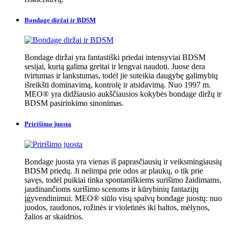
Bondage diržai ir BDSM
Bondage diržai yra fantastiški priedai intensyviai BDSM
sesijai, kurią galima greitai ir lengvai naudoti. Juose dera
tvirtumas ir lankstumas, todėl jie suteikia daugybę galimybių
išreikšti dominavimą, kontrolę ir atsidavimą. Nuo 1997 m.
MEO® yra didžiausio aukščiausios kokybės bondage diržų ir
BDSM pasirinkimo sinonimas.
Pririšimo juosta
Bondage juosta yra vienas iš paprasčiausių ir veiksmingiausių
BDSM priedų. Ji nelimpa prie odos ar plaukų, o tik prie
savęs, todėl puikiai tinka spontaniškiems surišimo žaidimams,
jaudinančioms surišimo scenoms ir kūrybinių fantazijų
įgyvendinimui. MEO® siūlo visų spalvų bondage juostų: nuo
juodos, raudonos, rožinės ir violetinės iki baltos, mėlynos,
žalios ar skaidrios.