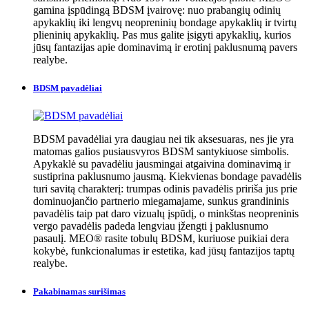
gamina įspūdingą BDSM įvairovę: nuo prabangių odinių
apykaklių iki lengvų neopreninių bondage apykaklių ir tvirtų
plieninių apykaklių. Pas mus galite įsigyti apykaklių, kurios
jūsų fantazijas apie dominavimą ir erotinį paklusnumą pavers
realybe.
BDSM pavadėliai
BDSM pavadėliai yra daugiau nei tik aksesuaras, nes jie yra
matomas galios pusiausvyros BDSM santykiuose simbolis.
Apykaklė su pavadėliu jausmingai atgaivina dominavimą ir
sustiprina paklusnumo jausmą. Kiekvienas bondage pavadėlis
turi savitą charakterį: trumpas odinis pavadėlis pririša jus prie
dominuojančio partnerio miegamajame, sunkus grandininis
pavadėlis taip pat daro vizualų įspūdį, o minkštas neopreninis
vergo pavadėlis padeda lengviau įžengti į paklusnumo
pasaulį. MEO® rasite tobulų BDSM, kuriuose puikiai dera
kokybė, funkcionalumas ir estetika, kad jūsų fantazijos taptų
realybe.
Pakabinamas surišimas