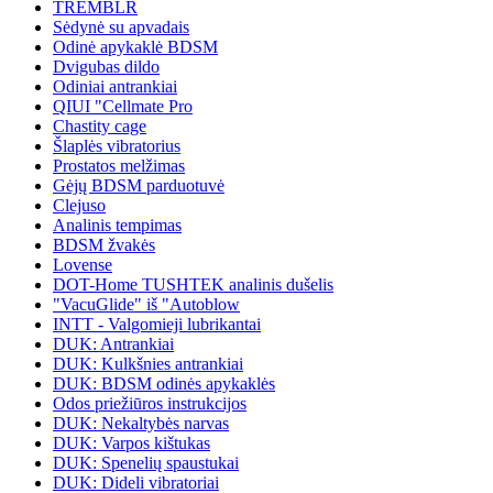
TREMBLR
Sėdynė su apvadais
Odinė apykaklė BDSM
Dvigubas dildo
Odiniai antrankiai
QIUI "Cellmate Pro
Chastity cage
Šlaplės vibratorius
Prostatos melžimas
Gėjų BDSM parduotuvė
Clejuso
Analinis tempimas
BDSM žvakės
Lovense
DOT-Home TUSHTEK analinis dušelis
"VacuGlide" iš "Autoblow
INTT - Valgomieji lubrikantai
DUK: Antrankiai
DUK: Kulkšnies antrankiai
DUK: BDSM odinės apykaklės
Odos priežiūros instrukcijos
DUK: Nekaltybės narvas
DUK: Varpos kištukas
DUK: Spenelių spaustukai
DUK: Dideli vibratoriai