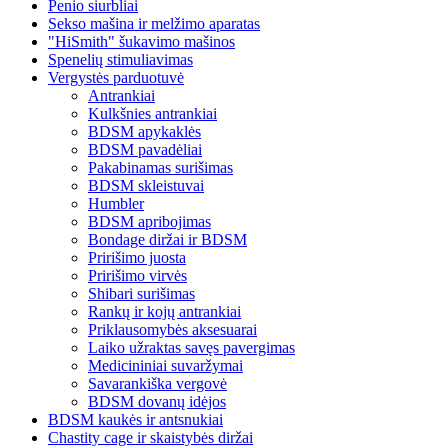
Penio siurbliai
Sekso mašina ir melžimo aparatas
"HiSmith" šukavimo mašinos
Spenelių stimuliavimas
Vergystės parduotuvė
Antrankiai
Kulkšnies antrankiai
BDSM apykaklės
BDSM pavadėliai
Pakabinamas surišimas
BDSM skleistuvai
Humbler
BDSM apribojimas
Bondage diržai ir BDSM
Pririšimo juosta
Pririšimo virvės
Shibari surišimas
Rankų ir kojų antrankiai
Priklausomybės aksesuarai
Laiko užraktas savęs pavergimas
Medicininiai suvaržymai
Savarankiška vergovė
BDSM dovanų idėjos
BDSM kaukės ir antsnukiai
Chastity cage ir skaistybės diržai