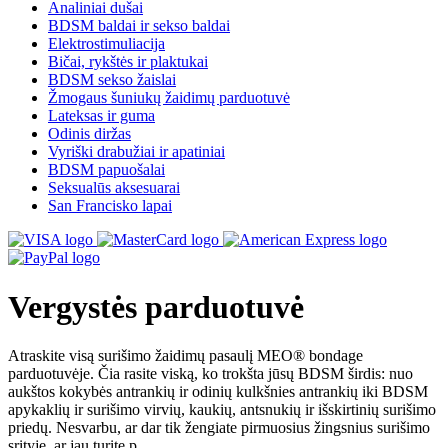
Analiniai dušai
BDSM baldai ir sekso baldai
Elektrostimuliacija
Bičai, rykštės ir plaktukai
BDSM sekso žaislai
Žmogaus šuniukų žaidimų parduotuvė
Lateksas ir guma
Odinis diržas
Vyriški drabužiai ir apatiniai
BDSM papuošalai
Seksualūs aksesuarai
San Francisko lapai
Vergystės parduotuvė
Atraskite visą surišimo žaidimų pasaulį MEO® bondage
parduotuvėje. Čia rasite viską, ko trokšta jūsų BDSM širdis: nuo
aukštos kokybės antrankių ir odinių kulkšnies antrankių iki BDSM
apykaklių ir surišimo virvių, kaukių, antsnukių ir išskirtinių surišimo
priedų. Nesvarbu, ar dar tik žengiate pirmuosius žingsnius surišimo
srityje, ar jau turite p...