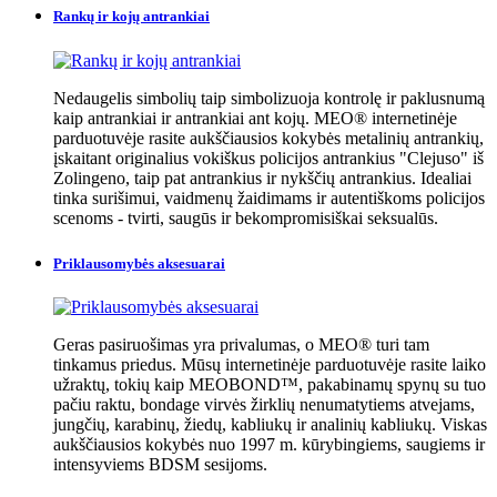
Rankų ir kojų antrankiai
Nedaugelis simbolių taip simbolizuoja kontrolę ir paklusnumą
kaip antrankiai ir antrankiai ant kojų. MEO® internetinėje
parduotuvėje rasite aukščiausios kokybės metalinių antrankių,
įskaitant originalius vokiškus policijos antrankius "Clejuso" iš
Zolingeno, taip pat antrankius ir nykščių antrankius. Idealiai
tinka surišimui, vaidmenų žaidimams ir autentiškoms policijos
scenoms - tvirti, saugūs ir bekompromisiškai seksualūs.
Priklausomybės aksesuarai
Geras pasiruošimas yra privalumas, o MEO® turi tam
tinkamus priedus. Mūsų internetinėje parduotuvėje rasite laiko
užraktų, tokių kaip MEOBOND™, pakabinamų spynų su tuo
pačiu raktu, bondage virvės žirklių nenumatytiems atvejams,
jungčių, karabinų, žiedų, kabliukų ir analinių kabliukų. Viskas
aukščiausios kokybės nuo 1997 m. kūrybingiems, saugiems ir
intensyviems BDSM sesijoms.