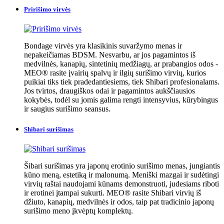
Pririšimo virvės
Bondage virvės yra klasikinis suvaržymo menas ir
nepakeičiamas BDSM. Nesvarbu, ar jos pagamintos iš
medvilnės, kanapių, sintetinių medžiagų, ar prabangios odos -
MEO® rasite įvairių spalvų ir ilgių surišimo virvių, kurios
puikiai tiks tiek pradedantiesiems, tiek Shibari profesionalams.
Jos tvirtos, draugiškos odai ir pagamintos aukščiausios
kokybės, todėl su jomis galima rengti intensyvius, kūrybingus
ir saugius surišimo seansus.
Shibari surišimas
Šibari surišimas yra japonų erotinio surišimo menas, jungiantis
kūno meną, estetiką ir malonumą. Meniški mazgai ir sudėtingi
virvių raštai naudojami kūnams demonstruoti, judesiams riboti
ir erotinei įtampai sukurti. MEO® rasite Shibari virvių iš
džiuto, kanapių, medvilnės ir odos, taip pat tradicinio japonų
surišimo meno įkvėptų komplektų.