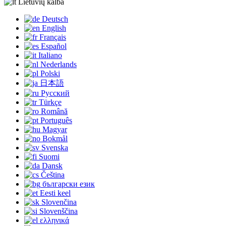
Lietuvių kalba
Deutsch
English
Français
Español
Italiano
Nederlands
Polski
日本語
Русский
Türkçe
Română
Português
Magyar
Bokmål
Svenska
Suomi
Dansk
Čeština
български език
Eesti keel
Slovenčina
Slovenščina
ελληνικά