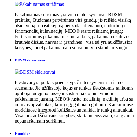
Pakabinamas surišimas yra viena intensyviausių BDSM
praktikų. Būdamas pritvirtintas virš grindų, jis reiškia visišką
atsidavimą ir pasitikėjimą bei žada adrenalino, endorfinų ir
fenomenalių kulminacijų. MEO® rasite reikiamą įrangą:
tvirtus odinius pakabinamus antrankius, pakabinamus diržus,
krūtinės diržus, narvus ir grandines - visa tai yra aukščiausios
kokybės, todėl pakabinamam surišimui yra stabilu ir saugu.
BDSM skleistuvai
Plėstuvai yra puikus priedas ypač intensyviems surišimo
seansams. Jie užfiksuoja kojas ar rankas išskėstomis rankomis,
apriboja judėjimo laisvę ir sustiprina dominavimo ir
paklusnumo jausmą. MEO® rasite metalinių, medinių arba su
odiniais apvalkalais, kurių ilgį galima reguliuoti. Kai kuriuose
modeliuose integruoti kulkšnies antrankiai ir rankų antrankiai.
Visa tai - aukščiausios kokybės, skirta intensyviam, saugiam ir
nepamirštamam surišimui.
Humbler