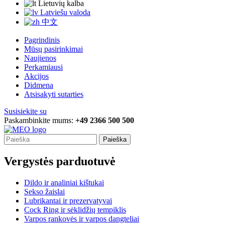
Lietuvių kalba
Latviešu valoda
中文
Pagrindinis
Mūsų pasirinkimai
Naujienos
Perkamiausi
Akcijos
Didmena
Atsisakyti sutarties
Susisiekite su
Paskambinkite mums:
+49 2366 500 500
Paieška
Vergystės parduotuvė
Dildo ir analiniai kištukai
Sekso žaislai
Lubrikantai ir prezervatyvai
Cock Ring ir sėklidžių tempiklis
Varpos rankovės ir varpos dangteliai