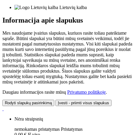
Lietuvių kalba
Informacija apie slapukus
Mes naudojame įvairius slapukus, kuriuos rasite toliau pateiktame
sąraše. Būtini slapukai yra būtini mūsų svetainės veikimui, todėl jie
nustatomi pagal numatytuosius nustatymus. Visi kiti slapukai padeda
mums kurti savo internetinį pasiūlymą pagal jūsų poreikius ir nuolat
jį tobulinti. Statistikos slapukai padeda mums suprasti, kaip
lankytojai sąveikauja su mūsų svetaine, nes anonimiškai renka
informaciją. Rinkodaros slapukai leidžia mums tobulinti mūsų
svetainėje siūlomus produktus. Šiuos slapukus galite valdyti
spustelėję toliau esantį mygtuką. Nustatymus galite bet kada pasiekti
mūsų svetainėje ir atitinkamai juos pakeisti.
Daugiau informacijos rasite mūsų
Privatumo politikoje
.
Rodyti slapukų pasirinkimą
Įvesti - priimti visus slapukus
Nėra straipsnių
nemokamas pristatymas
Pristatymas
0,00 €
Iš viso