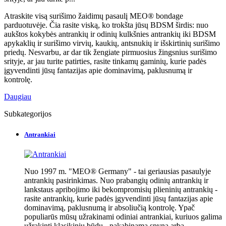
Atraskite visą surišimo žaidimų pasaulį MEO® bondage
parduotuvėje. Čia rasite viską, ko trokšta jūsų BDSM širdis: nuo
aukštos kokybės antrankių ir odinių kulkšnies antrankių iki BDSM
apykaklių ir surišimo virvių, kaukių, antsnukių ir išskirtinių surišimo
priedų. Nesvarbu, ar dar tik žengiate pirmuosius žingsnius surišimo
srityje, ar jau turite patirties, rasite tinkamų gaminių, kurie padės
įgyvendinti jūsų fantazijas apie dominavimą, paklusnumą ir
kontrolę.
Daugiau
Subkategorijos
Antrankiai
Nuo 1997 m. "MEO® Germany" - tai geriausias pasaulyje
antrankių pasirinkimas. Nuo prabangių odinių antrankių ir
lankstaus apribojimo iki bekompromisių plieninių antrankių -
rasite antrankių, kurie padės įgyvendinti jūsų fantazijas apie
dominavimą, paklusnumą ir absoliučią kontrolę. Ypač
populiarūs mūsų užrakinami odiniai antrankiai, kuriuos galima
užrakinti klasikiniu būdu - pakabinama spyna arba