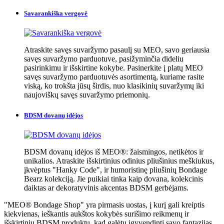
Savarankiška vergovė
Atraskite savęs suvaržymo pasaulį su MEO, savo geriausia
savęs suvaržymo parduotuve, pasižyminčia dideliu
pasirinkimu ir išskirtine kokybe. Pasinerkite į platų MEO
savęs suvaržymo parduotuvės asortimentą, kuriame rasite
viską, ko trokšta jūsų širdis, nuo klasikinių suvaržymų iki
naujoviškų savęs suvaržymo priemonių.
BDSM dovanų idėjos
BDSM dovanų idėjos iš MEO®: žaismingos, netikėtos ir
unikalios. Atraskite išskirtinius odinius pliušinius meškiukus,
įkvėptus "Hanky Code", ir humoristinę pliušinių Bondage
Bearz kolekciją. Jie puikiai tinka kaip dovana, kolekcinis
daiktas ar dekoratyvinis akcentas BDSM gerbėjams.
"MEO® Bondage Shop" yra pirmasis uostas, į kurį gali kreiptis
kiekvienas, ieškantis aukštos kokybės surišimo reikmenų ir
išskirtinių BDSM produktų, kad galėtų įgyvendinti savo fantazijas