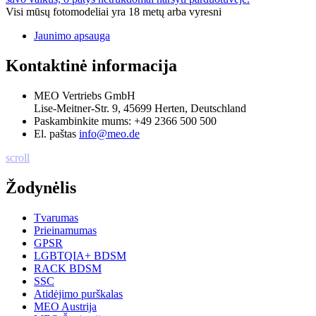
Visi mūsų fotomodeliai yra 18 metų arba vyresni
Jaunimo apsauga
Kontaktinė informacija
MEO Vertriebs GmbH
Lise-Meitner-Str. 9, 45699 Herten, Deutschland
Paskambinkite mums:
+49 2366 500 500
El. paštas
info@meo.de
scroll
Žodynėlis
Tvarumas
Prieinamumas
GPSR
LGBTQIA+ BDSM
RACK BDSM
SSC
Atidėjimo purškalas
MEO Austrija