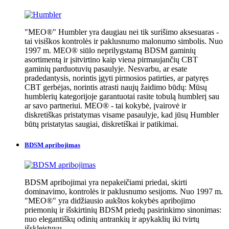
"MEO®" Humbler yra daugiau nei tik surišimo aksesuaras -
tai visiškos kontrolės ir paklusnumo malonumo simbolis. Nuo
1997 m. MEO® siūlo neprilygstamą BDSM gaminių
asortimentą ir įsitvirtino kaip viena pirmaujančių CBT
gaminių parduotuvių pasaulyje. Nesvarbu, ar esate
pradedantysis, norintis įgyti pirmosios patirties, ar patyręs
CBT gerbėjas, norintis atrasti naujų žaidimo būdų: Mūsų
humblerių kategorijoje garantuotai rasite tobulą humblerį sau
ar savo partneriui. MEO® - tai kokybė, įvairovė ir
diskretiškas pristatymas visame pasaulyje, kad jūsų Humbler
būtų pristatytas saugiai, diskretiškai ir patikimai.
BDSM apribojimas
BDSM apribojimai yra nepakeičiami priedai, skirti
dominavimo, kontrolės ir paklusnumo sesijoms. Nuo 1997 m.
"MEO®" yra didžiausio aukštos kokybės apribojimo
priemonių ir išskirtinių BDSM priedų pasirinkimo sinonimas:
nuo elegantiškų odinių antrankių ir apykaklių iki tvirtų
išskleistuvų.