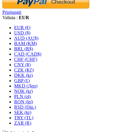
Prisijungti
Valiuta :
EUR
EUR (€)
USD ($)
AUD (AU$)
BAM (KM)
BRL (R$)
CAD (CAD$)
CHF (CHF)
CNY (¥)
CZK (Kč)
DKK (kr)
GBP (£)
MKD (Ден)
NOK (kr)
PLN (zł)
RON (lei)
RSD (Din.)
SEK (kr)
TRY (TL)
ZAR (R)