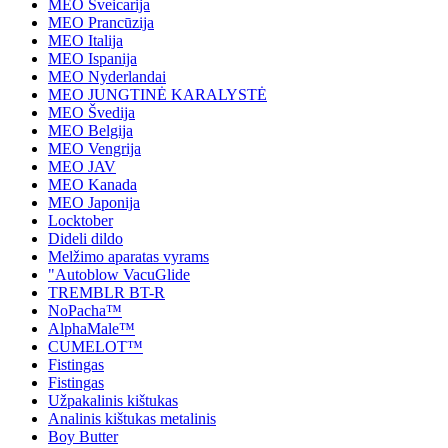
MEO Šveicarija
MEO Prancūzija
MEO Italija
MEO Ispanija
MEO Nyderlandai
MEO JUNGTINĖ KARALYSTĖ
MEO Švedija
MEO Belgija
MEO Vengrija
MEO JAV
MEO Kanada
MEO Japonija
Locktober
Dideli dildo
Melžimo aparatas vyrams
"Autoblow VacuGlide
TREMBLR BT-R
NoPacha™
AlphaMale™
CUMELOT™
Fistingas
Fistingas
Užpakalinis kištukas
Analinis kištukas metalinis
Boy Butter