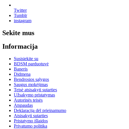
Twitter
Tumblr
instagram
Sekite mus
Informacija
Susisiekite su
BDSM parduotuvė
Baneris
Didmena
Bendrosios sąlygos
Saugus mokėjimas
Teisė atsisakyti sutarties
Užsakymo pristatymas
Autorinės teisės
Atspaudas
Deklaracija dėl prieinamumo
Atsisakyti sutarties
Pristatymo išlaidos
Privatumo politika