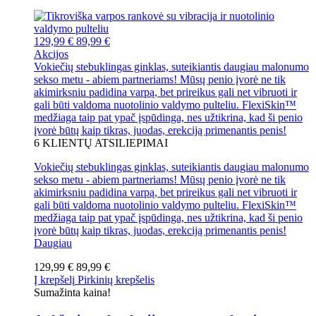
129,99 €
89,99 €
Akcijos
Vokiečių stebuklingas ginklas, suteikiantis daugiau malonumo
sekso metu - abiem partneriams! Mūsų penio įvorė ne tik
akimirksniu padidina varpą, bet prireikus gali net vibruoti ir
gali būti valdoma nuotolinio valdymo pulteliu. FlexiSkin™
medžiaga taip pat ypač įspūdinga, nes užtikrina, kad ši penio
įvorė būtų kaip tikras, juodas, erekciją primenantis penis!
6
KLIENTŲ ATSILIEPIMAI
Vokiečių stebuklingas ginklas, suteikiantis daugiau malonumo
sekso metu - abiem partneriams! Mūsų penio įvorė ne tik
akimirksniu padidina varpą, bet prireikus gali net vibruoti ir
gali būti valdoma nuotolinio valdymo pulteliu. FlexiSkin™
medžiaga taip pat ypač įspūdinga, nes užtikrina, kad ši penio
įvorė būtų kaip tikras, juodas, erekciją primenantis penis!
Daugiau
129,99 €
89,99 €
Į krepšelį
Pirkinių krepšelis
Sumažinta kaina!