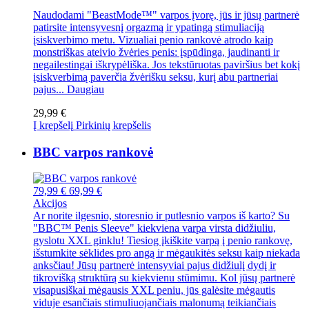
Naudodami "BeastMode™" varpos įvorę, jūs ir jūsų partnerė
patirsite intensyvesnį orgazmą ir ypatingą stimuliaciją
įsiskverbimo metu. Vizualiai penio rankovė atrodo kaip
monstriškas ateivio žvėries penis: įspūdinga, jaudinanti ir
negailestingai iškrypėliška. Jos tekstūruotas paviršius bet kokį
įsiskverbimą paverčia žvėrišku seksu, kurį abu partneriai
pajus...
Daugiau
29,99 €
Į krepšelį
Pirkinių krepšelis
BBC varpos rankovė
79,99 €
69,99 €
Akcijos
Ar norite ilgesnio, storesnio ir putlesnio varpos iš karto? Su
"BBC™ Penis Sleeve" kiekviena varpa virsta didžiuliu,
gyslotu XXL ginklu! Tiesiog įkiškite varpą į penio rankovę,
išstumkite sėklides pro angą ir mėgaukitės seksu kaip niekada
anksčiau! Jūsų partnerė intensyviai pajus didžiulį dydį ir
tikrovišką struktūrą su kiekvienu stūmimu. Kol jūsų partnerė
visapusiškai mėgausis XXL peniu, jūs galėsite mėgautis
viduje esančiais stimuliuojančiais malonumą teikiančiais