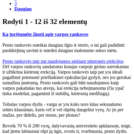
3
Daugiau
Rodyti 1 - 12 iš 32 elementų
Ką turėtumėte žinoti apie varpos rankoves
Penio rankovės suteikia daugiau ilgio ir storio, o tai gali padidinti
pasitikėjimą savimi ir suteikti daugiau malonumo sekso metu.
Penio rankovės taip pat naudojamos siekiant stipresnės erekcijos
.
Dėl varpos rankovių sandarumo kraujas varpoje geriau surenkamas
ir užtikrina kietesnę erekciją. Varpos rankovės taip pat yra ideali
pagalbinė priemonė priešlaikinei ejakuliacijai gydyti, nes jos gerokai
sumažina jautrumą. Penio rankovės gali būti naudojamos kaip
varpos pakaitalas tuo atveju, kai erekcija nebeįmanoma (čia ypač
tinka modeliai, pagaminti iš stabilių, kietesnių medžiagų).
Tobulas varpos dydis - vargu ar yra koks nors kitas seksualumo
srities klausimas, kuris vėl ir vėl rūpėtų daugeliui vyrų. Ar jis per
mažas, per didelis, per storas, per plonas?
Beveik 70 % iš 200 vyrų, dalyvavusių universiteto apklausoje, teigė,
kad jiems labiausiai rūpi jų ūgis, svoris ir, svarbiausia, penio dydis.