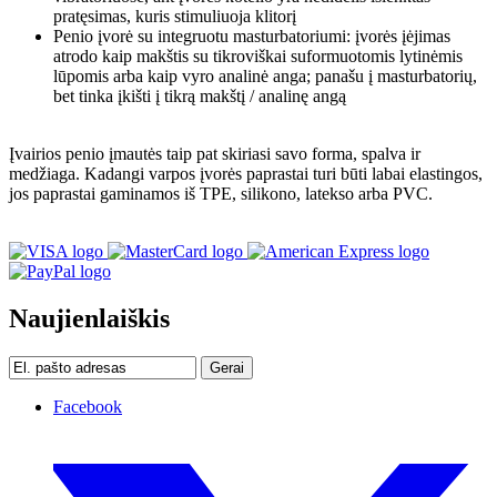
pratęsimas, kuris stimuliuoja klitorį
Penio įvorė su integruotu masturbatoriumi: įvorės įėjimas
atrodo kaip makštis su tikroviškai suformuotomis lytinėmis
lūpomis arba kaip vyro analinė anga; panašu į masturbatorių,
bet tinka įkišti į tikrą makštį / analinę angą
Įvairios penio įmautės taip pat skiriasi savo forma, spalva ir
medžiaga. Kadangi varpos įvorės paprastai turi būti labai elastingos,
jos paprastai gaminamos iš TPE, silikono, latekso arba PVC.
Naujienlaiškis
Gerai
Facebook