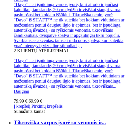
"Dayo" - tai įspūdinga varpos įvorė, kuri atrodo ir jaučiasi
kaip tikra, tamsiaodė, 20 cm dydžio ir visiškai stangri varpa,
pasiruošusi bet kokiam iššūkiui. Tikroviška penio įvorė
"Dayo" iš SHAFT™ ne tik suteikia bet kokiam vidutiniam ar
mažesniam peniui daugiau ilgio ir apimties, bet ir įspūdingą,
autentišką išvaizdą - su ryškiomis venomis, tikroviškais
žandikauliais, dvispalve spalva ir apgaulingai tikru pojūčiu.
Svarbiausias akcentas: tamsiai ruda odos spalva, kuri suteikia
ypač intensyvią vizualinę stimuliaciją.
2
KLIENTŲ ATSILIEPIMAI
"Dayo" - tai įspūdinga varpos įvorė, kuri atrodo ir jaučiasi
kaip tikra, tamsiaodė, 20 cm dydžio ir visiškai stangri varpa,
pasiruošusi bet kokiam iššūkiui. Tikroviška penio įvorė
"Dayo" iš SHAFT™ ne tik suteikia bet kokiam vidutiniam ar
mažesniam peniui daugiau ilgio ir apimties, bet ir įspūdingą,
autentišką išvaizdą - su ryškiomis venomis, tikroviškais...
Daugiau
79,99 €
69,99 €
Į krepšelį
Pirkinių krepšelis
Sumažinta kaina!
Tikroviška varpos įvorė su venomis ir...