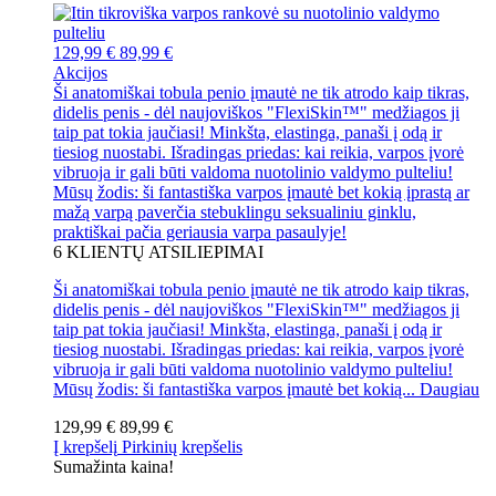
129,99 €
89,99 €
Akcijos
Ši anatomiškai tobula penio įmautė ne tik atrodo kaip tikras,
didelis penis - dėl naujoviškos "FlexiSkin™" medžiagos ji
taip pat tokia jaučiasi! Minkšta, elastinga, panaši į odą ir
tiesiog nuostabi. Išradingas priedas: kai reikia, varpos įvorė
vibruoja ir gali būti valdoma nuotolinio valdymo pulteliu!
Mūsų žodis: ši fantastiška varpos įmautė bet kokią įprastą ar
mažą varpą paverčia stebuklingu seksualiniu ginklu,
praktiškai pačia geriausia varpa pasaulyje!
6
KLIENTŲ ATSILIEPIMAI
Ši anatomiškai tobula penio įmautė ne tik atrodo kaip tikras,
didelis penis - dėl naujoviškos "FlexiSkin™" medžiagos ji
taip pat tokia jaučiasi! Minkšta, elastinga, panaši į odą ir
tiesiog nuostabi. Išradingas priedas: kai reikia, varpos įvorė
vibruoja ir gali būti valdoma nuotolinio valdymo pulteliu!
Mūsų žodis: ši fantastiška varpos įmautė bet kokią...
Daugiau
129,99 €
89,99 €
Į krepšelį
Pirkinių krepšelis
Sumažinta kaina!