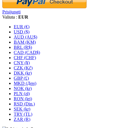
Prisijungti
Valiuta :
EUR
EUR (€)
USD ($)
AUD (AU$)
BAM (KM)
BRL (R$)
CAD (CAD$)
CHF (CHF)
CNY (¥)
CZK (Kč)
DKK (kr)
GBP (£)
MKD (Ден)
NOK (kr)
PLN (zł)
RON (lei)
RSD (Din.)
SEK (kr)
TRY (TL)
ZAR (R)