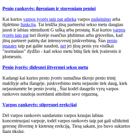
Penio rankovės: ilgesniam ir storesniam peniui
Kai kurios
varpos įvorės taip pat atlieka
varpos
pailginimo
arba
išplėtimo
funkciją
. Tai leidžia jūsų partneriui sekso metu daugiau
jausti ir labiau stimuliuoti G tašką arba prostatą. Kai kurios
varpos
įvorės taip pat
turi išorėje esančius įdubimus arba griovelius, kad
jūsų partnerė patirtų dar intensyvesnį įsiskverbimą. Šias
penio
įmautes
taip pat galite naudoti,
net
jei jūsų penis yra visiškai
"normalaus" dydžio - kad sekso metu būtų šiek tiek įvairesnis ir
įdomesnis.
Penio įvorės: didesnei ištvermei sekso metu
Kadangi kai kurios penio įvorės sumažina tikrojo penio trintį
makštyje arba išangėje, įsiskverbimo metu nejausite tiek daug, kiek
nejaustumėte be penio įvorių
.
Štai kodėl daugelis vyrų varpos
rankoves naudoja norėdami atitolinti savo orgazmą.
Varpos rankovės: stipresnei erekcijai
Dėl varpos rankovės sandarumo varpos kraujas labiau
koncentruojasi varpoje, todėl varpos rankovės taip pat gali užtikrinti
geresnę ištvermę ir kietesnę erekciją. Tiesą sakant, jos buvo sukurtos
šiam tikslui.