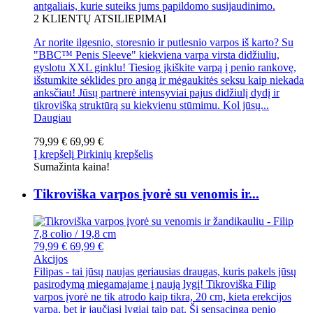
antgaliais, kurie suteiks jums papildomo susijaudinimo.
2
KLIENTŲ ATSILIEPIMAI
Ar norite ilgesnio, storesnio ir putlesnio varpos iš karto? Su
"BBC™ Penis Sleeve" kiekviena varpa virsta didžiuliu,
gyslotu XXL ginklu! Tiesiog įkiškite varpą į penio rankovę,
išstumkite sėklides pro angą ir mėgaukitės seksu kaip niekada
anksčiau! Jūsų partnerė intensyviai pajus didžiulį dydį ir
tikrovišką struktūrą su kiekvienu stūmimu. Kol jūsų...
Daugiau
79,99 €
69,99 €
Į krepšelį
Pirkinių krepšelis
Sumažinta kaina!
Tikroviška varpos įvorė su venomis ir...
79,99 €
69,99 €
Akcijos
Filipas - tai jūsų naujas geriausias draugas, kuris pakels jūsų
pasirodymą miegamajame į naują lygį! Tikroviška Filip
varpos įvorė ne tik atrodo kaip tikra, 20 cm, kieta erekcijos
varpa, bet ir jaučiasi lygiai taip pat. Ši sensacinga penio