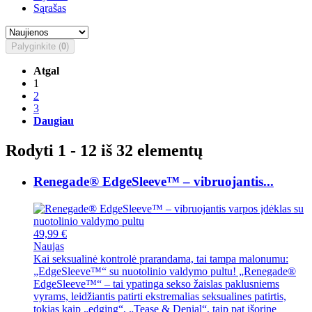
Sąrašas
Palyginkite (
0
)
Atgal
1
2
3
Daugiau
Rodyti 1 - 12 iš 32 elementų
Renegade® EdgeSleeve™ – vibruojantis...
49,99 €
Naujas
Kai seksualinė kontrolė prarandama, tai tampa malonumu:
„EdgeSleeve™“ su nuotolinio valdymo pultu! „Renegade®
EdgeSleeve™“ – tai ypatinga sekso žaislas paklusniems
vyrams, leidžiantis patirti ekstremalias seksualines patirtis,
tokias kaip „edging“, „Tease & Denial“, taip pat išorinę