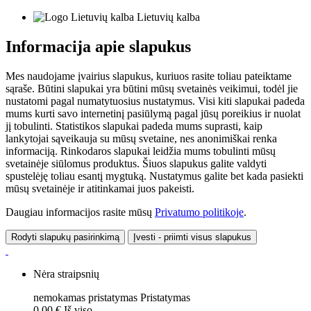
Lietuvių kalba
Informacija apie slapukus
Mes naudojame įvairius slapukus, kuriuos rasite toliau pateiktame
sąraše. Būtini slapukai yra būtini mūsų svetainės veikimui, todėl jie
nustatomi pagal numatytuosius nustatymus. Visi kiti slapukai padeda
mums kurti savo internetinį pasiūlymą pagal jūsų poreikius ir nuolat
jį tobulinti. Statistikos slapukai padeda mums suprasti, kaip
lankytojai sąveikauja su mūsų svetaine, nes anonimiškai renka
informaciją. Rinkodaros slapukai leidžia mums tobulinti mūsų
svetainėje siūlomus produktus. Šiuos slapukus galite valdyti
spustelėję toliau esantį mygtuką. Nustatymus galite bet kada pasiekti
mūsų svetainėje ir atitinkamai juos pakeisti.
Daugiau informacijos rasite mūsų
Privatumo politikoje
.
Rodyti slapukų pasirinkimą
Įvesti - priimti visus slapukus
Nėra straipsnių
nemokamas pristatymas
Pristatymas
0,00 €
Iš viso