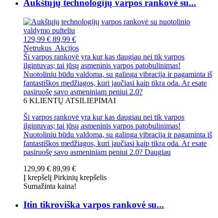
Aukštųjų technologijų varpos rankovė su...
129,99 €
89,99 €
Netrukus
Akcijos
Ši varpos rankovė yra kur kas daugiau nei tik varpos
ilgintuvas; tai jūsų asmeninis varpos patobulinimas!
Nuotoliniu būdu valdoma, su galinga vibracija ir pagaminta iš
fantastiškos medžiagos, kuri jaučiasi kaip tikra oda. Ar esate
pasiruošę savo asmeniniam peniui 2.0?
6
KLIENTŲ ATSILIEPIMAI
Ši varpos rankovė yra kur kas daugiau nei tik varpos
ilgintuvas; tai jūsų asmeninis varpos patobulinimas!
Nuotoliniu būdu valdoma, su galinga vibracija ir pagaminta iš
fantastiškos medžiagos, kuri jaučiasi kaip tikra oda. Ar esate
pasiruošę savo asmeniniam peniui 2.0?
Daugiau
129,99 €
89,99 €
Į krepšelį
Pirkinių krepšelis
Sumažinta kaina!
Itin tikroviška varpos rankovė su...