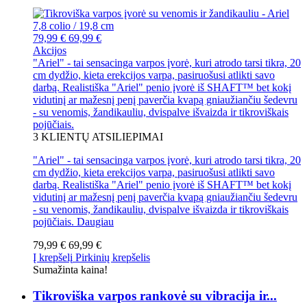
79,99 €
69,99 €
Akcijos
"Ariel" - tai sensacinga varpos įvorė, kuri atrodo tarsi tikra, 20
cm dydžio, kieta erekcijos varpa, pasiruošusi atlikti savo
darbą. Realistiška "Ariel" penio įvorė iš SHAFT™ bet kokį
vidutinį ar mažesnį penį paverčia kvapą gniaužiančiu šedevru
- su venomis, žandikauliu, dvispalve išvaizda ir tikroviškais
pojūčiais.
3
KLIENTŲ ATSILIEPIMAI
"Ariel" - tai sensacinga varpos įvorė, kuri atrodo tarsi tikra, 20
cm dydžio, kieta erekcijos varpa, pasiruošusi atlikti savo
darbą. Realistiška "Ariel" penio įvorė iš SHAFT™ bet kokį
vidutinį ar mažesnį penį paverčia kvapą gniaužiančiu šedevru
- su venomis, žandikauliu, dvispalve išvaizda ir tikroviškais
pojūčiais.
Daugiau
79,99 €
69,99 €
Į krepšelį
Pirkinių krepšelis
Sumažinta kaina!
Tikroviška varpos rankovė su vibracija ir...