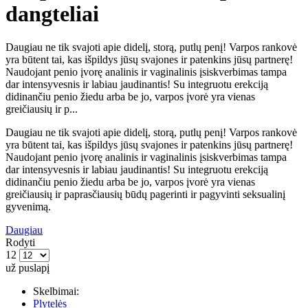
dangteliai
Daugiau ne tik svajoti apie didelį, storą, putlų penį! Varpos rankovė
yra būtent tai, kas išpildys jūsų svajones ir patenkins jūsų partnerę!
Naudojant penio įvorę analinis ir vaginalinis įsiskverbimas tampa
dar intensyvesnis ir labiau jaudinantis! Su integruotu erekciją
didinančiu penio žiedu arba be jo, varpos įvorė yra vienas
greičiausių ir p...
Daugiau ne tik svajoti apie didelį, storą, putlų penį! Varpos rankovė
yra būtent tai, kas išpildys jūsų svajones ir patenkins jūsų partnerę!
Naudojant penio įvorę analinis ir vaginalinis įsiskverbimas tampa
dar intensyvesnis ir labiau jaudinantis! Su integruotu erekciją
didinančiu penio žiedu arba be jo, varpos įvorė yra vienas
greičiausių ir paprasčiausių būdų pagerinti ir pagyvinti seksualinį
gyvenimą.
Daugiau
Rodyti
12
už puslapį
Skelbimai:
Plytelės