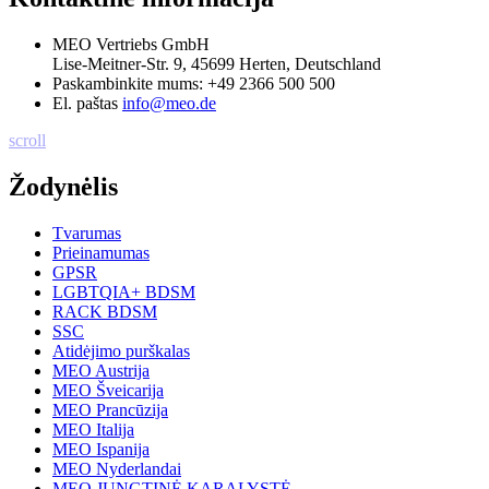
MEO Vertriebs GmbH
Lise-Meitner-Str. 9, 45699 Herten, Deutschland
Paskambinkite mums:
+49 2366 500 500
El. paštas
info@meo.de
scroll
Žodynėlis
Tvarumas
Prieinamumas
GPSR
LGBTQIA+ BDSM
RACK BDSM
SSC
Atidėjimo purškalas
MEO Austrija
MEO Šveicarija
MEO Prancūzija
MEO Italija
MEO Ispanija
MEO Nyderlandai
MEO JUNGTINĖ KARALYSTĖ