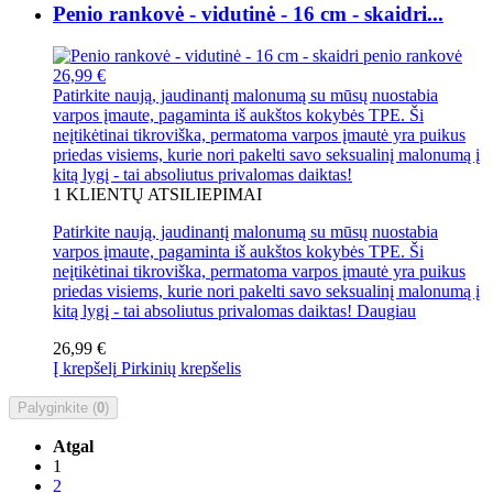
Penio rankovė - vidutinė - 16 cm - skaidri...
26,99 €
Patirkite naują, jaudinantį malonumą su mūsų nuostabia
varpos įmaute, pagaminta iš aukštos kokybės TPE. Ši
neįtikėtinai tikroviška, permatoma varpos įmautė yra puikus
priedas visiems, kurie nori pakelti savo seksualinį malonumą į
kitą lygį - tai absoliutus privalomas daiktas!
1
KLIENTŲ ATSILIEPIMAI
Patirkite naują, jaudinantį malonumą su mūsų nuostabia
varpos įmaute, pagaminta iš aukštos kokybės TPE. Ši
neįtikėtinai tikroviška, permatoma varpos įmautė yra puikus
priedas visiems, kurie nori pakelti savo seksualinį malonumą į
kitą lygį - tai absoliutus privalomas daiktas!
Daugiau
26,99 €
Į krepšelį
Pirkinių krepšelis
Palyginkite (
0
)
Atgal
1
2