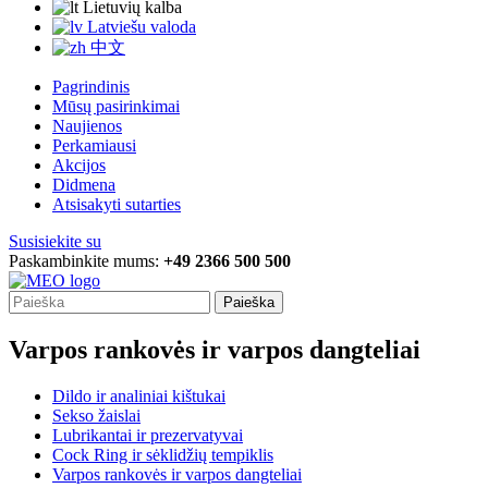
Lietuvių kalba
Latviešu valoda
中文
Pagrindinis
Mūsų pasirinkimai
Naujienos
Perkamiausi
Akcijos
Didmena
Atsisakyti sutarties
Susisiekite su
Paskambinkite mums:
+49 2366 500 500
Paieška
Varpos rankovės ir varpos dangteliai
Dildo ir analiniai kištukai
Sekso žaislai
Lubrikantai ir prezervatyvai
Cock Ring ir sėklidžių tempiklis
Varpos rankovės ir varpos dangteliai