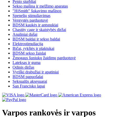
Penio siurbliai
Sekso mašina ir melžimo aparatas
"HiSmith" šukavimo mašinos
Spenelių stimuliavimas
Vergystės parduotuvė
BDSM kaukės ir antsnukiai
Chastity cage ir skaistybės diržai
Analiniai dušai
BDSM baldai ir sekso baldai
Elektrostimuliacija
Bičai, rykštės ir plaktukai
BDSM sekso žaislai
Žmogaus šuniukų žaidimų parduotuvė
Lateksas ir guma
Odinis diržas
Vyriški drabužiai ir apatiniai
BDSM papuošalai
Seksualūs aksesuarai
San Francisko lapai
Varpos rankovės ir varpos