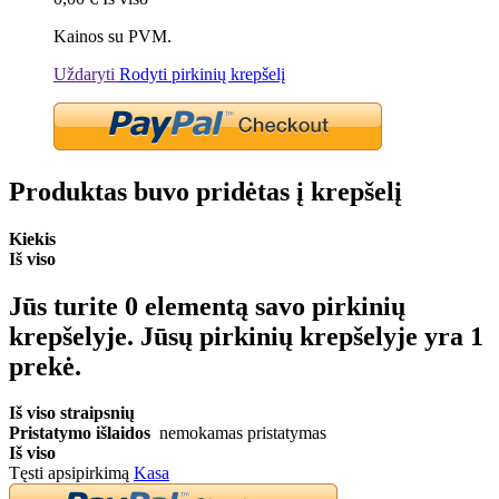
Kainos su PVM.
Uždaryti
Rodyti pirkinių krepšelį
Produktas buvo pridėtas į krepšelį
Kiekis
Iš viso
Jūs turite
0
elementą savo pirkinių
krepšelyje.
Jūsų pirkinių krepšelyje yra 1
prekė.
Iš viso straipsnių
Pristatymo išlaidos
nemokamas pristatymas
Iš viso
Tęsti apsipirkimą
Kasa