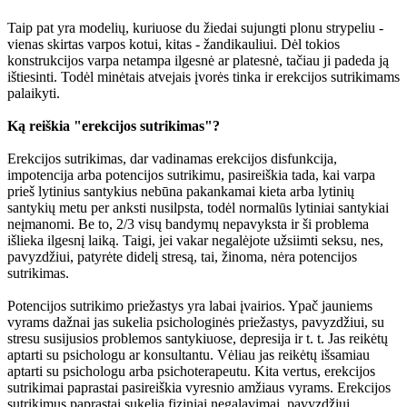
Taip pat yra modelių, kuriuose du žiedai sujungti plonu strypeliu -
vienas skirtas varpos kotui, kitas - žandikauliui. Dėl tokios
konstrukcijos varpa netampa ilgesnė ar platesnė, tačiau ji padeda ją
ištiesinti. Todėl minėtais atvejais įvorės tinka ir erekcijos sutrikimams
palaikyti.
Ką reiškia "erekcijos sutrikimas"?
Erekcijos sutrikimas, dar vadinamas erekcijos disfunkcija,
impotencija arba potencijos sutrikimu, pasireiškia tada, kai varpa
prieš lytinius santykius nebūna pakankamai kieta arba lytinių
santykių metu per anksti nusilpsta, todėl normalūs lytiniai santykiai
neįmanomi. Be to, 2/3 visų bandymų nepavyksta ir ši problema
išlieka ilgesnį laiką. Taigi, jei vakar negalėjote užsiimti seksu, nes,
pavyzdžiui, patyrėte didelį stresą, tai, žinoma, nėra potencijos
sutrikimas.
Potencijos sutrikimo priežastys yra labai įvairios. Ypač jauniems
vyrams dažnai jas sukelia psichologinės priežastys, pavyzdžiui, su
stresu susijusios problemos santykiuose, depresija ir t. t. Jas reikėtų
aptarti su psichologu ar konsultantu. Vėliau jas reikėtų išsamiau
aptarti su psichologu arba psichoterapeutu. Kita vertus, erekcijos
sutrikimai paprastai pasireiškia vyresnio amžiaus vyrams. Erekcijos
sutrikimus paprastai sukelia fiziniai negalavimai, pavyzdžiui,