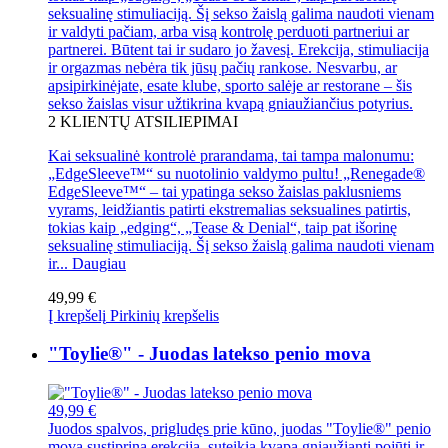
seksualinę stimuliaciją. Šį sekso žaislą galima naudoti vienam
ir valdyti pačiam, arba visą kontrolę perduoti partneriui ar
partnerei. Būtent tai ir sudaro jo žavesį. Erekcija, stimuliacija
ir orgazmas nebėra tik jūsų pačių rankose. Nesvarbu, ar
apsipirkinėjate, esate klube, sporto salėje ar restorane – šis
sekso žaislas visur užtikrina kvapą gniaužiančius potyrius.
2
KLIENTŲ ATSILIEPIMAI
Kai seksualinė kontrolė prarandama, tai tampa malonumu:
„EdgeSleeve™“ su nuotolinio valdymo pultu! „Renegade®
EdgeSleeve™“ – tai ypatinga sekso žaislas paklusniems
vyrams, leidžiantis patirti ekstremalias seksualines patirtis,
tokias kaip „edging“, „Tease & Denial“, taip pat išorinę
seksualinę stimuliaciją. Šį sekso žaislą galima naudoti vienam
ir...
Daugiau
49,99 €
Į krepšelį
Pirkinių krepšelis
"Toylie®" - Juodas latekso penio mova
49,99 €
Juodos spalvos, prigludęs prie kūno, juodas "Toylie®" penio
mova sustiprina erekciją, suteikia kvapą gniaužiantį pojūtį ir