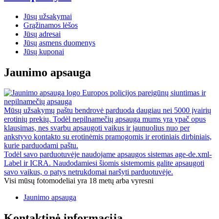
Jūsų užsakymai
Grąžinamos lėšos
Jūsų adresai
Jūsų asmens duomenys
Jūsų kuponai
Jaunimo apsauga
Europos policijos pareigūnų siuntimas ir
nepilnamečių apsauga
Mūsų užsakymų paštu bendrovė parduoda daugiau nei 5000 įvairių
erotinių prekių. Todėl nepilnamečių apsauga mums yra ypač opus
klausimas, nes svarbu apsaugoti vaikus ir jaunuolius nuo per
ankstyvo kontakto su erotinėmis pramogomis ir erotiniais dirbiniais,
kurie parduodami paštu.
Todėl savo parduotuvėje naudojame apsaugos sistemas age-de.xml-
Label ir ICRA. Naudodamiesi šiomis sistemomis galite apsaugoti
savo vaikus, o patys netrukdomai naršyti parduotuvėje.
Visi mūsų fotomodeliai yra 18 metų arba vyresni
Jaunimo apsauga
Kontaktinė informacija