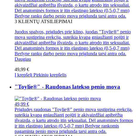
akivaizdžiai apibrėžtą išvaizdą, o kartu atrodo itin seksualiai.
Dėl anatominės formos ir itin elastingo latekso (0,5-0,7 mm)
Berlyne rankų darbo penio mova priglunda tarsi antra oda.
3
KLIENTŲ ATSILIEPIMAI
Juodos spalvos, prigludęs prie kūno, juodas "Toylie®" penio
mova sustiprina erekciją, suteikia kvapą gniaužiantį pojūtį ir
akivaizdžiai apibrėžtą išvaizdą, o kartu atrodo itin seksualiai.
Dėl anatominės formos ir itin elastingo latekso (0,5-0,7 mm)
Berlyne rankų darbo penio mova priglunda tarsi antra oda.
Daugiau
49,99 €
Į krepšelį
Pirkinių krepšelis
"Toylie®" - Raudonas latekso penio mova
49,99 €
Prigludęs raudonas "Toylie®" penio mova sustiprina erekciją,
suteikia kvapą gniaužiantį pojūtį ir akivaizdžiai apibrėžtą
išvaizdą, o kartu atrodo itin seksualiai. Dėl anatominės formos
ir itin elastingo latekso (0,5-0,7 mm) Berlyne rankomis
pagaminta penio mova priglunda tarsi antra oda.