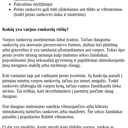
Paįvairina mylėjimąsi
Penio rankovės gali būti uždedamos ant dildo ar vibratoriaus
(todėl penio rankovės tinka ir moterims)
Kokių yra varpos rankovių rūšių?
Varpos rankovių asortimentas labai įvairus. Tačiau dauguma
rankovių yra storesnio prezervatyvo formos, dažnai turi įdubimą
arba griovelius ir yra sandariai užsmaukiamos ant varpos. Tokio tipo
penio įvorės tiesiog tarnauja kaip malonus sekso žaisliukas,
paįvairinantis jūsų seksualinį gyvenimą ir papildomai stimuliuojantis
jūsų merginos makštį arba mylimojo išangę.
Kiti variantai taip pat vadinami penio įvorėmis. Jų funkcija panaši į
pirmiau minėtų varpos rankovių, tačiau jos neturi antgalio. Todėl
rankovės uždengia tik varpos kotą, tačiau varpos žandikaulis lieka
atviras. Tai reiškia, kad skverbdamiesi į partnerę jaučiate daug
daugiau.
Dar daugiau malonumo suteikia vibruojančios arba klitorio
stimuliatorių turinčios rankovės arba manžetės. Šie sekso žaisliukai
panašūs į populiarius Rabbit vibratorius.
O dar yra modelių, kurie atrodo kaip didelės varpos, rankos ar