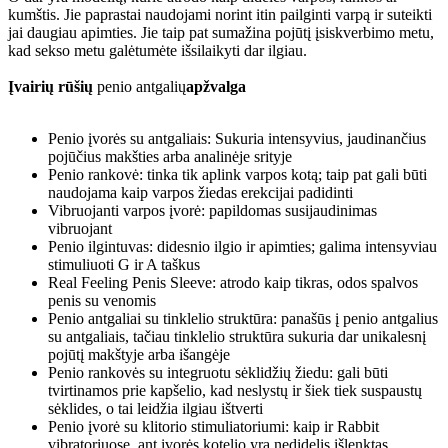
kumštis. Jie paprastai naudojami norint itin pailginti varpą ir suteikti
jai daugiau apimties. Jie taip pat sumažina pojūtį įsiskverbimo metu,
kad sekso metu galėtumėte išsilaikyti dar ilgiau.
Įvairių rūšių
penio antgalių
apžvalga
Penio įvorės su antgaliais: Sukuria intensyvius, jaudinančius
pojūčius makšties arba analinėje srityje
Penio rankovė: tinka tik aplink varpos kotą; taip pat gali būti
naudojama kaip varpos žiedas erekcijai padidinti
Vibruojanti varpos įvorė: papildomas susijaudinimas
vibruojant
Penio ilgintuvas: didesnio ilgio ir apimties; galima intensyviau
stimuliuoti G ir A taškus
Real Feeling Penis Sleeve: atrodo kaip tikras, odos spalvos
penis su venomis
Penio antgaliai su tinklelio struktūra: panašūs į penio antgalius
su antgaliais, tačiau tinklelio struktūra sukuria dar unikalesnį
pojūtį makštyje arba išangėje
Penio rankovės su integruotu sėklidžių žiedu: gali būti
tvirtinamos prie kapšelio, kad neslystų ir šiek tiek suspaustų
sėklides, o tai leidžia ilgiau ištverti
Penio įvorė su klitorio stimuliatoriumi: kaip ir Rabbit
vibratoriuose, ant įvorės kotelio yra nedidelis išlenktas