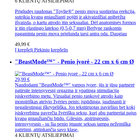
6
KLIENTŲ ATSILIEPIMAI
Prigludęs raudonas "Toylie®" penio mova sustiprina erekciją,
suteikia kvapą gniaužiantį pojūtį ir akivaizdžiai apibrėžtą
išvaizdą, o kartu atrodo itin seksualiai. Dėl anatominės formos
ir itin elastingo latekso (0,5-0,7 mm) Berlyne rankomis
pagaminta penio mova priglunda tarsi antra oda.
Daugiau
49,99 €
Į krepšelį
Pirkinių krepšelis
"BeastMode™" - Penio įvorė - 22 cm x 6 cm Ø
29,99 €
Naudodami "BeastMode™" varpos įvorę, jūs ir jūsų partnerė
patirsite intensyvesnį orgazmą ir ypatingą stimuliaciją
įsiskverbimo metu. Vizualiai penio rankovė atrodo kaip
monstriškas ateivio žvėries penis: įspūdinga, jaudinanti ir
negailestingai iškrypėliška. Jos tekstūruotas paviršius bet kokį
įsiskverbimą paverčia žvėrišku seksu, kurį abu partneriai pajus
kvapą gniaužiančiu būdu. Gilesnis, aistringesnis,
intensyvesnis - su šia penio įmaute seksas tampa nežemiška
patirtimi, atitinkančia savo klasę.
4
KLIENTŲ ATSILIEPIMAI