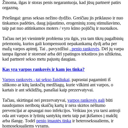
Žinoma, ilgas ir storas penis negarantuoja, kad jūsų partnerė patirs
orgazmą.
Priešingai: geras seksas nežino dydžio. Greičiau jis priklauso ir nuo
tinkamos padėties, daug įsijautimo, erogeninių zonų stimuliavimo,
taip pat nuo atitinkamos moters / vyro kūno pojūčių ir nuotaikos.
Tačiau net jei vienintelė problema yra ilgis, yra tam tikrų pagalbinių
priemonių, kurios gali kompensuoti nepakankamą dydį arba per
mažą varpos apimtį. Tai
,
pavyzdžiui
, penio rankovės
. Dėl jų varpa
tampa ilgesnė ir storesnė arba dėl ypatingos tekstūros jos užtikrina,
kad partnerė sekso metu pajustų daugiau.
Kas yra varpos rankovės ir kam jos tinka?
Varpos rankovės - tai sekso žaisliukai,
paprastai pagaminti iš
silikono ar kitų lanksčių medžiagų, kurie vilkimi ant varpos, o
kartais ir ant sėklidžių, panašiai kaip prezervatyvai.
Tačiau, skirtingai nei prezervatyvai,
varpos rankovės gali
būti
naudojamos neribotą skaičių kartų ir nėra skirtos nėštumo
prevencijai ar apsaugai nuo infekcijos. Veikiau jos yra tarsi antroji
oda ant varpos ir lytinių santykių metu taip pat įkišamos į makštį
arba išangę. Todėl
penio įmautės tinka
ir heteroseksualiems, ir
homoseksualiems vyrams.