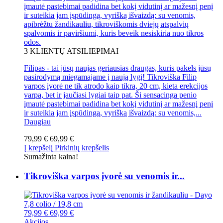
įmautė pastebimai padidina bet kokį vidutinį ar mažesnį penį
ir suteikia jam įspūdingą, vyrišką išvaizdą: su venomis,
apibrėžtu žandikauliu, tikroviškomis dviejų atspalvių
spalvomis ir paviršiumi, kuris beveik nesiskiria nuo tikros
odos.
3
KLIENTŲ ATSILIEPIMAI
Filipas - tai jūsų naujas geriausias draugas, kuris pakels jūsų
pasirodymą miegamajame į naują lygį! Tikroviška Filip
varpos įvorė ne tik atrodo kaip tikra, 20 cm, kieta erekcijos
varpa, bet ir jaučiasi lygiai taip pat. Ši sensacinga penio
įmautė pastebimai padidina bet kokį vidutinį ar mažesnį penį
ir suteikia jam įspūdingą, vyrišką išvaizdą: su venomis,...
Daugiau
79,99 €
69,99 €
Į krepšelį
Pirkinių krepšelis
Sumažinta kaina!
Tikroviška varpos įvorė su venomis ir...
79,99 €
69,99 €
Akcijos