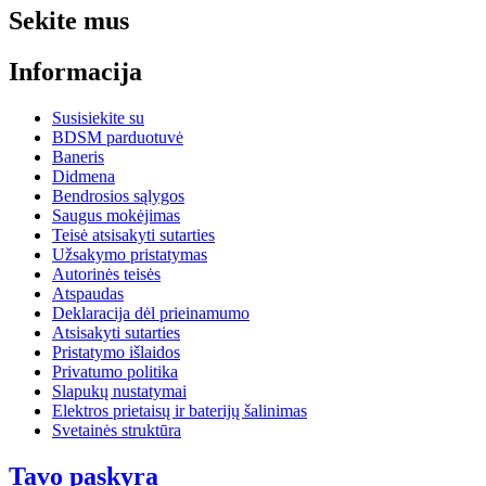
Sekite mus
Informacija
Susisiekite su
BDSM parduotuvė
Baneris
Didmena
Bendrosios sąlygos
Saugus mokėjimas
Teisė atsisakyti sutarties
Užsakymo pristatymas
Autorinės teisės
Atspaudas
Deklaracija dėl prieinamumo
Atsisakyti sutarties
Pristatymo išlaidos
Privatumo politika
Slapukų nustatymai
Elektros prietaisų ir baterijų šalinimas
Svetainės struktūra
Tavo paskyra