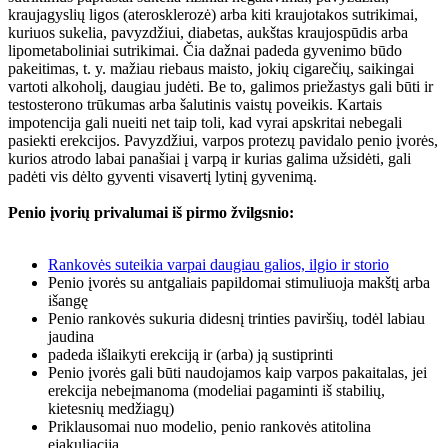
kraujagyslių ligos (aterosklerozė) arba kiti kraujotakos sutrikimai,
kuriuos sukelia, pavyzdžiui, diabetas, aukštas kraujospūdis arba
lipometaboliniai sutrikimai. Čia dažnai padeda gyvenimo būdo
pakeitimas, t. y. mažiau riebaus maisto, jokių cigarečių, saikingai
vartoti alkoholį, daugiau judėti. Be to, galimos priežastys gali būti ir
testosterono trūkumas arba šalutinis vaistų poveikis. Kartais
impotencija gali nueiti net taip toli, kad vyrai apskritai nebegali
pasiekti erekcijos. Pavyzdžiui, varpos protezų pavidalo penio įvorės,
kurios atrodo labai panašiai į varpą ir kurias galima užsidėti, gali
padėti vis dėlto gyventi visavertį lytinį gyvenimą.
Penio įvorių privalumai iš pirmo žvilgsnio:
Rankovės suteikia varpai daugiau galios, ilgio ir storio
Penio įvorės su antgaliais papildomai stimuliuoja makštį arba
išangę
Penio rankovės sukuria didesnį trinties paviršių, todėl labiau
jaudina
padeda išlaikyti erekciją ir (arba) ją sustiprinti
Penio įvorės gali būti naudojamos kaip varpos pakaitalas, jei
erekcija nebeįmanoma (modeliai pagaminti iš stabilių,
kietesnių medžiagų)
Priklausomai nuo modelio, penio rankovės atitolina
ejakuliaciją