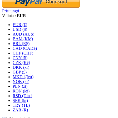
Prisijungti
Valiuta :
EUR
EUR (€)
USD ($)
AUD (AU$)
BAM (KM)
BRL (R$)
CAD (CAD$)
CHF (CHF)
CNY (¥)
CZK (Kč)
DKK (kr)
GBP (£)
MKD (Ден)
NOK (kr)
PLN (zł)
RON (lei)
RSD (Din.)
SEK (kr)
TRY (TL)
ZAR (R)