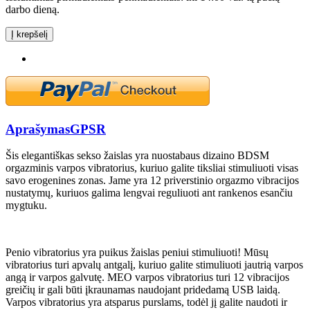
darbo dieną.
Į krepšelį
Aprašymas
GPSR
Šis elegantiškas sekso žaislas yra nuostabaus dizaino BDSM
orgazminis varpos vibratorius, kuriuo galite tiksliai stimuliuoti visas
savo erogenines zonas. Jame yra 12 priverstinio orgazmo vibracijos
nustatymų, kuriuos galima lengvai reguliuoti ant rankenos esančiu
mygtuku.
Penio vibratorius yra puikus žaislas peniui stimuliuoti! Mūsų
vibratorius turi apvalų antgalį, kuriuo galite stimuliuoti jautrią varpos
angą ir varpos galvutę. MEO varpos vibratorius turi 12 vibracijos
greičių ir gali būti įkraunamas naudojant pridedamą USB laidą.
Varpos vibratorius yra atsparus purslams, todėl jį galite naudoti ir