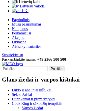
Lietuvių kalba
Latviešu valoda
中文
Pagrindinis
Mūsų pasirinkimai
Naujienos
Perkamiausi
Akcijos
Didmena
Atsisakyti sutarties
Susisiekite su
Paskambinkite mums:
+49 2366 500 500
Paieška
Glans žiedai ir varpos kištukai
Dildo ir analiniai kištukai
Sekso žaislai
Lubrikantai ir prezervatyvai
Cock Ring ir sėklidžių tempiklis
Varpos žiedai