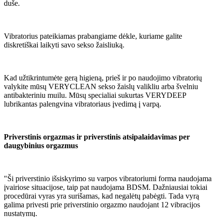
duše.
Vibratorius pateikiamas prabangiame dėkle, kuriame galite
diskretiškai laikyti savo sekso žaisliuką.
Kad užtikrintumėte gerą higieną, prieš ir po naudojimo vibratorių
valykite mūsų VERYCLEAN sekso žaislų valikliu arba švelniu
antibakteriniu muilu. Mūsų specialiai sukurtas VERYDEEP
lubrikantas palengvina vibratoriaus įvedimą į varpą.
Priverstinis orgazmas ir priverstinis atsipalaidavimas per
daugybinius orgazmus
"Ši priverstinio išsiskyrimo su varpos vibratoriumi forma naudojama
įvairiose situacijose, taip pat naudojama BDSM. Dažniausiai tokiai
procedūrai vyras yra surišamas, kad negalėtų pabėgti. Tada vyrą
galima privesti prie priverstinio orgazmo naudojant 12 vibracijos
nustatymų.