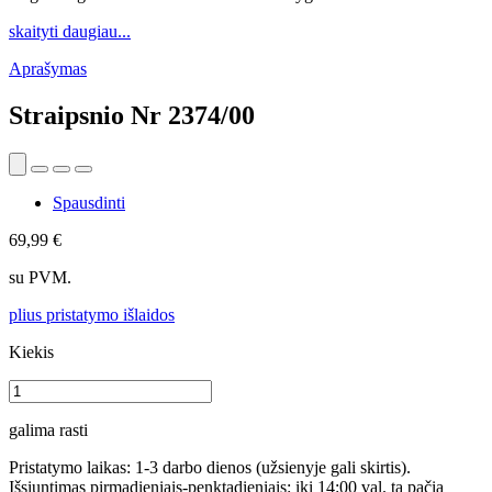
skaityti daugiau...
Aprašymas
Straipsnio Nr
2374/00
Spausdinti
69,99 €
su PVM.
plius pristatymo išlaidos
Kiekis
galima rasti
Pristatymo laikas: 1-3 darbo dienos (užsienyje gali skirtis).
Išsiuntimas pirmadieniais-penktadieniais: iki 14:00 val. tą pačią