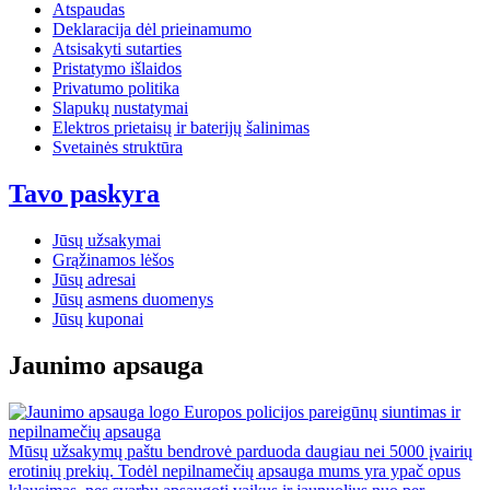
Atspaudas
Deklaracija dėl prieinamumo
Atsisakyti sutarties
Pristatymo išlaidos
Privatumo politika
Slapukų nustatymai
Elektros prietaisų ir baterijų šalinimas
Svetainės struktūra
Tavo paskyra
Jūsų užsakymai
Grąžinamos lėšos
Jūsų adresai
Jūsų asmens duomenys
Jūsų kuponai
Jaunimo apsauga
Europos policijos pareigūnų siuntimas ir
nepilnamečių apsauga
Mūsų užsakymų paštu bendrovė parduoda daugiau nei 5000 įvairių
erotinių prekių. Todėl nepilnamečių apsauga mums yra ypač opus