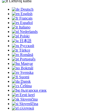
Lietuvių kalba
Deutsch
English
Français
Español
Italiano
Nederlands
Polski
日本語
Русский
Türkçe
Română
Português
Magyar
Bokmål
Svenska
Suomi
Dansk
Čeština
български език
Eesti keel
Slovenčina
Slovenščina
ελληνικά