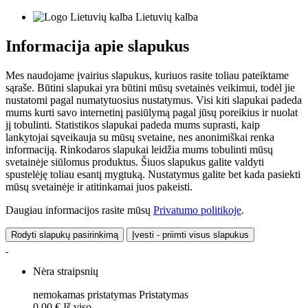
Lietuvių kalba
Informacija apie slapukus
Mes naudojame įvairius slapukus, kuriuos rasite toliau pateiktame
sąraše. Būtini slapukai yra būtini mūsų svetainės veikimui, todėl jie
nustatomi pagal numatytuosius nustatymus. Visi kiti slapukai padeda
mums kurti savo internetinį pasiūlymą pagal jūsų poreikius ir nuolat
jį tobulinti. Statistikos slapukai padeda mums suprasti, kaip
lankytojai sąveikauja su mūsų svetaine, nes anonimiškai renka
informaciją. Rinkodaros slapukai leidžia mums tobulinti mūsų
svetainėje siūlomus produktus. Šiuos slapukus galite valdyti
spustelėję toliau esantį mygtuką. Nustatymus galite bet kada pasiekti
mūsų svetainėje ir atitinkamai juos pakeisti.
Daugiau informacijos rasite mūsų
Privatumo politikoje
.
Rodyti slapukų pasirinkimą
Įvesti - priimti visus slapukus
Nėra straipsnių
nemokamas pristatymas
Pristatymas
0,00 €
Iš viso