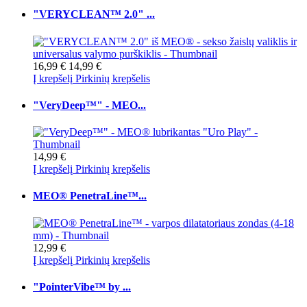
"VERYCLEAN™ 2.0" ...
16,99 €
14,99 €
Į krepšelį
Pirkinių krepšelis
"VeryDeep™" - MEO...
14,99 €
Į krepšelį
Pirkinių krepšelis
MEO® PenetraLine™...
12,99 €
Į krepšelį
Pirkinių krepšelis
"PointerVibe™ by ...