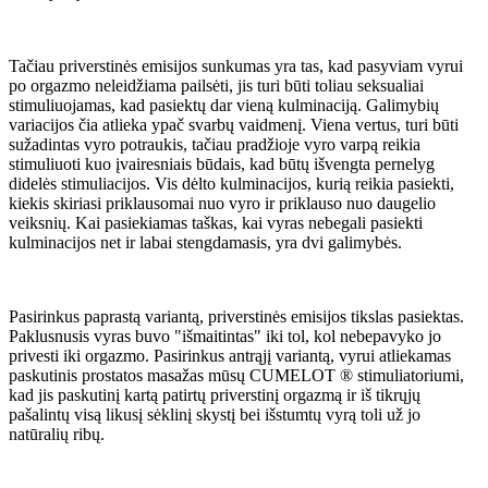
Tačiau priverstinės emisijos sunkumas yra tas, kad pasyviam vyrui
po orgazmo neleidžiama pailsėti, jis turi būti toliau seksualiai
stimuliuojamas, kad pasiektų dar vieną kulminaciją. Galimybių
variacijos čia atlieka ypač svarbų vaidmenį. Viena vertus, turi būti
sužadintas vyro potraukis, tačiau pradžioje vyro varpą reikia
stimuliuoti kuo įvairesniais būdais, kad būtų išvengta pernelyg
didelės stimuliacijos. Vis dėlto kulminacijos, kurią reikia pasiekti,
kiekis skiriasi priklausomai nuo vyro ir priklauso nuo daugelio
veiksnių. Kai pasiekiamas taškas, kai vyras nebegali pasiekti
kulminacijos net ir labai stengdamasis, yra dvi galimybės.
Pasirinkus paprastą variantą, priverstinės emisijos tikslas pasiektas.
Paklusnusis vyras buvo "išmaitintas" iki tol, kol nebepavyko jo
privesti iki orgazmo. Pasirinkus antrąjį variantą, vyrui atliekamas
paskutinis prostatos masažas mūsų CUMELOT ® stimuliatoriumi,
kad jis paskutinį kartą patirtų priverstinį orgazmą ir iš tikrųjų
pašalintų visą likusį sėklinį skystį bei išstumtų vyrą toli už jo
natūralių ribų.