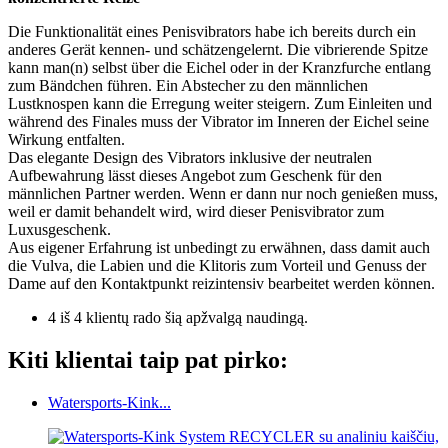
Die Funktionalität eines Penisvibrators habe ich bereits durch ein
anderes Gerät kennen- und schätzengelernt. Die vibrierende Spitze
kann man(n) selbst über die Eichel oder in der Kranzfurche entlang
zum Bändchen führen. Ein Abstecher zu den männlichen
Lustknospen kann die Erregung weiter steigern. Zum Einleiten und
während des Finales muss der Vibrator im Inneren der Eichel seine
Wirkung entfalten.
Das elegante Design des Vibrators inklusive der neutralen
Aufbewahrung lässt dieses Angebot zum Geschenk für den
männlichen Partner werden. Wenn er dann nur noch genießen muss,
weil er damit behandelt wird, wird dieser Penisvibrator zum
Luxusgeschenk.
Aus eigener Erfahrung ist unbedingt zu erwähnen, dass damit auch
die Vulva, die Labien und die Klitoris zum Vorteil und Genuss der
Dame auf den Kontaktpunkt reizintensiv bearbeitet werden können.
4 iš 4 klientų rado šią apžvalgą naudingą.
Kiti klientai taip pat pirko:
Watersports-Kink...