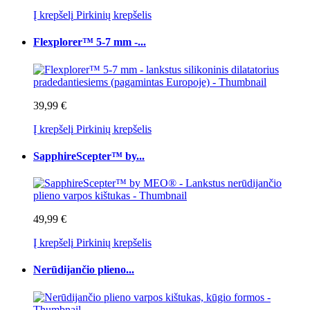
Į krepšelį
Pirkinių krepšelis
Flexplorer™ 5-7 mm -...
39,99 €
Į krepšelį
Pirkinių krepšelis
SapphireScepter™ by...
49,99 €
Į krepšelį
Pirkinių krepšelis
Nerūdijančio plieno...