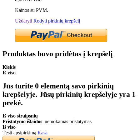
Kainos su PVM.
Uždaryti
Rodyti pirkinių krepšelį
Produktas buvo pridėtas į krepšelį
Kiekis
Iš viso
Jūs turite
0
elementą savo pirkinių
krepšelyje.
Jūsų pirkinių krepšelyje yra 1
prekė.
Iš viso straipsnių
Pristatymo išlaidos
nemokamas pristatymas
Iš viso
Tęsti apsipirkimą
Kasa