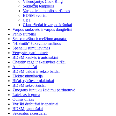
Vibruojantys Cock Ring
Sėklidžių tempiklis
Varpos ir kamuolio surišimas
BDSM svoriai
CBT
Glans žiedai ir varpos kištukai
Varpos rankovės ir varpos dangteliai
Penio siurbliai
Sekso mašina ir melžimo aparatas
"HiSmith" šukavimo mašinos
Spenelių stimuliavimas
Vergystės parduotuvė
BDSM kaukės ir antsnukiai
Chastity cage ir skaistybės diržai
Analiniai dušai
BDSM baldai ir sekso baldai
Elektrostimuliacija
Bičai, rykštės ir plaktukai
BDSM sekso žaislai
Žmogaus šuniukų žaidimų parduotuvė
Lateksas ir guma
Odinis diržas
Vyriški drabužiai ir apatiniai
BDSM papuošalai
Seksualūs aksesuarai