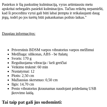
Pasiekus ir šią paskutinę kulminaciją, vyras artimiausiu metu
apskritai nebegalės pasiekti kulminacijos. Tačiau reikėtų nepamiršti,
kad ši procedūra vyrui gali būti labai įtempta ir reikalaujanti daug
jėgų, todėl po jos turėtų būti pakankamas poilsio laikas."
Daugiau informacijos:
Priverstinis BDSM varpos vibratorius varpos melžimui
Medžiaga: silikonas, ABS - be ftalatų
Svoris: 170 g
Reguliuojama vibracija / keli greičiai
Veikimo trukmė: 60 min
Nustatymai: 12
Plotis: 2,50 cm
Mažiausias skersmuo: 0,50 cm
Ilgis: 14,70 cm
Penio vibratorius įkraunamas naudojant pridedamą USB
įkrovimo laidą.
Tai taip pat gali jus sudominti: