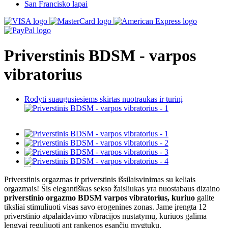
San Francisko lapai
Priverstinis BDSM - varpos
vibratorius
Rodyti suaugusiesiems skirtas nuotraukas ir turinį
Priverstinis orgazmas ir priverstinis išsilaisvinimas su keliais
orgazmais! Šis elegantiškas sekso žaisliukas yra nuostabaus dizaino
priverstinio orgazmo BDSM varpos vibratorius, kuriuo
galite
tiksliai stimuliuoti visas savo erogenines zonas. Jame įrengta 12
priverstinio atpalaidavimo vibracijos nustatymų, kuriuos galima
lengvai reguliuoti ant rankenos esančiu mygtuku.