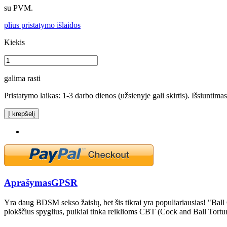
su PVM.
plius pristatymo išlaidos
Kiekis
galima rasti
Pristatymo laikas: 1-3 darbo dienos (užsienyje gali skirtis). Išsiuntima
Į krepšelį
Aprašymas
GPSR
Yra daug BDSM sekso žaislų, bet šis tikrai yra populiariausias! "Ball C
plokščius spyglius, puikiai tinka reiklioms CBT (Cock and Ball Tort