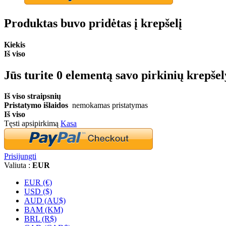
Produktas buvo pridėtas į krepšelį
Kiekis
Iš viso
Jūs turite
0
elementą savo pirkinių krepšel
Iš viso straipsnių
Pristatymo išlaidos
nemokamas pristatymas
Iš viso
Tęsti apsipirkimą
Kasa
Prisijungti
Valiuta :
EUR
EUR (€)
USD ($)
AUD (AU$)
BAM (KM)
BRL (R$)