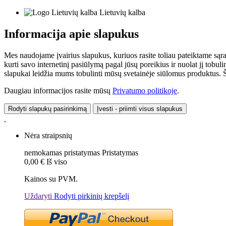
Lietuvių kalba
Informacija apie slapukus
Mes naudojame įvairius slapukus, kuriuos rasite toliau pateiktame sąr
kurti savo internetinį pasiūlymą pagal jūsų poreikius ir nuolat jį tob
slapukai leidžia mums tobulinti mūsų svetainėje siūlomus produktus. Ši
Daugiau informacijos rasite mūsų
Privatumo politikoje
.
Rodyti slapukų pasirinkimą
Įvesti - priimti visus slapukus
Nėra straipsnių
nemokamas pristatymas
Pristatymas
0,00 €
Iš viso
Kainos su PVM.
Uždaryti
Rodyti pirkinių krepšelį