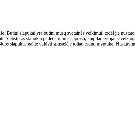
aše. Būtini slapukai yra būtini mūsų svetainės veikimui, todėl jie nust
ulinti. Statistikos slapukai padeda mums suprasti, kaip lankytojai sąveik
uos slapukus galite valdyti spustelėję toliau esantį mygtuką. Nustatymus 