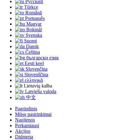
Русский
Türkçe
Română
Português
Magyar
Bokmål
Svenska
Suomi
Dansk
Čeština
български език
Eesti keel
Slovenčina
Slovenščina
ελληνικά
Lietuvių kalba
Latviešu valoda
中文
Pagrindinis
Mūsų pasirinkimai
Naujienos
Perkamiausi
Akcijos
Didmena