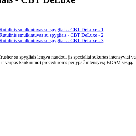
sher su spygliais lengva naudoti, jis specialiai sukurtas intensyviai varpo
os ir varpos kankinimo) procedūroms per ypač intensyvią BDSM sesiją.