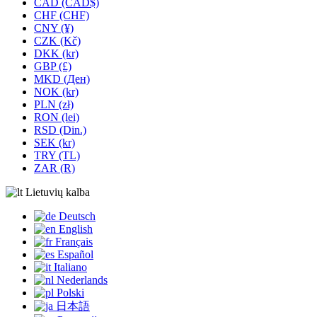
CAD (CAD$)
CHF (CHF)
CNY (¥)
CZK (Kč)
DKK (kr)
GBP (£)
MKD (Ден)
NOK (kr)
PLN (zł)
RON (lei)
RSD (Din.)
SEK (kr)
TRY (TL)
ZAR (R)
Lietuvių kalba
Deutsch
English
Français
Español
Italiano
Nederlands
Polski
日本語