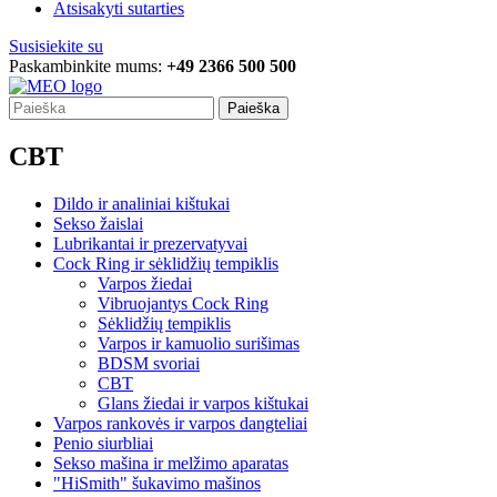
Atsisakyti sutarties
Susisiekite su
Paskambinkite mums:
+49 2366 500 500
Paieška
CBT
Dildo ir analiniai kištukai
Sekso žaislai
Lubrikantai ir prezervatyvai
Cock Ring ir sėklidžių tempiklis
Varpos žiedai
Vibruojantys Cock Ring
Sėklidžių tempiklis
Varpos ir kamuolio surišimas
BDSM svoriai
CBT
Glans žiedai ir varpos kištukai
Varpos rankovės ir varpos dangteliai
Penio siurbliai
Sekso mašina ir melžimo aparatas
"HiSmith" šukavimo mašinos