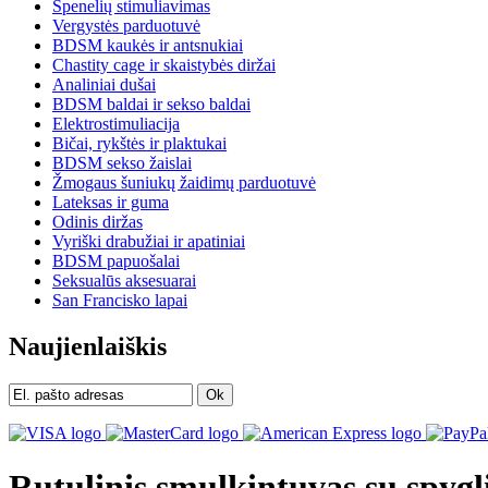
Spenelių stimuliavimas
Vergystės parduotuvė
BDSM kaukės ir antsnukiai
Chastity cage ir skaistybės diržai
Analiniai dušai
BDSM baldai ir sekso baldai
Elektrostimuliacija
Bičai, rykštės ir plaktukai
BDSM sekso žaislai
Žmogaus šuniukų žaidimų parduotuvė
Lateksas ir guma
Odinis diržas
Vyriški drabužiai ir apatiniai
BDSM papuošalai
Seksualūs aksesuarai
San Francisko lapai
Naujienlaiškis
Ok
Rutulinis smulkintuvas su spyg