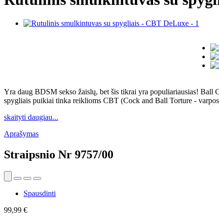
Yra daug BDSM sekso žaislų, bet šis tikrai yra populiariausias! Ball Cru
spygliais puikiai tinka reiklioms CBT (Cock and Ball Torture - varp
skaityti daugiau...
Aprašymas
Straipsnio Nr
9757/00
Spausdinti
99,99 €