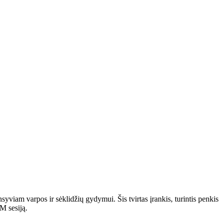
syviam varpos ir sėklidžių gydymui. Šis tvirtas įrankis, turintis penkis
M sesiją.