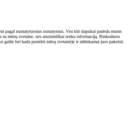
atomi pagal numatytuosius nustatymus. Visi kiti slapukai padeda mums
auja su mūsų svetaine, nes anonimiškai renka informaciją. Rinkodaros
galite bet kada pasiekti mūsų svetainėje ir atitinkamai juos pakeisti.