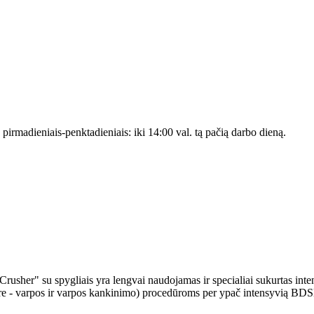
s pirmadieniais-penktadieniais: iki 14:00 val. tą pačią darbo dieną.
rusher" su spygliais yra lengvai naudojamas ir specialiai sukurtas inten
ure - varpos ir varpos kankinimo) procedūroms per ypač intensyvią BDS